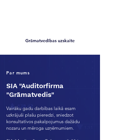
Grāmatvedības uzskaite
Par mums
SIA "Auditorfirma
"Grāmatvedis"
Vairāku gadu darbības laikā esam
uzkrājuši plašu pieredzi, sniedzot
konsultatīvos pakalpojumus dažādu
nozaru un mēroga uzņēmumiem.