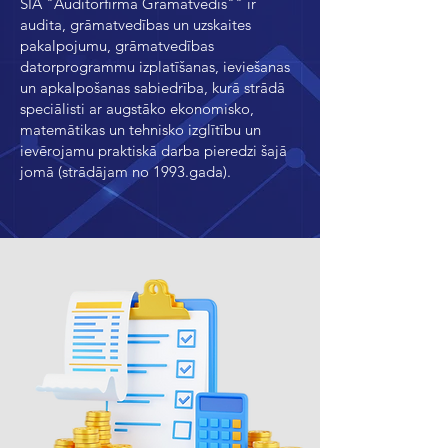
SIA "Auditorfirma Grāmatvedis"" ir
audita, grāmatvedības un uzskaites
pakalpojumu, grāmatvedības
datorprogrammu izplatīšanas, ieviešanas
un apkalpošanas sabiedrība, kurā strādā
speciālisti ar augstāko ekonomisko,
matemātikas un tehnisko izglītību un
ievērojamu praktiskā darba pieredzi šajā
jomā (strādājam no 1993.gada).