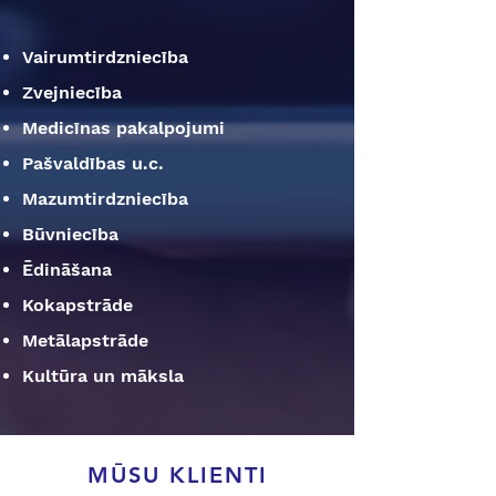
Vairumtirdzniecība
Zvejniecība
Medicīnas pakalpojumi
Pašvaldības u.c.
Mazumtirdzniecība
Būvniecība
Ēdināšana
Kokapstrāde
Metālapstrāde
Kultūra un māksla
MŪSU KLIENTI