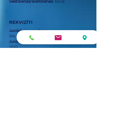
Sestdienās/svētdienās
: brīvs
REKVIZĪTI
Juridiskais nosaukums:
SIA "Auditorfirma "Grāmatvedis""
Juridiskā adrese
: Skolas iela 27-3, Rīga, LV-
1010
Reģistrācijas numurs:
42803007531
Bankas rekvizīti:
AS "Swedbank";
Bankas kods:
HABALV22
Bankas konts:
LV36HABA0001408031691