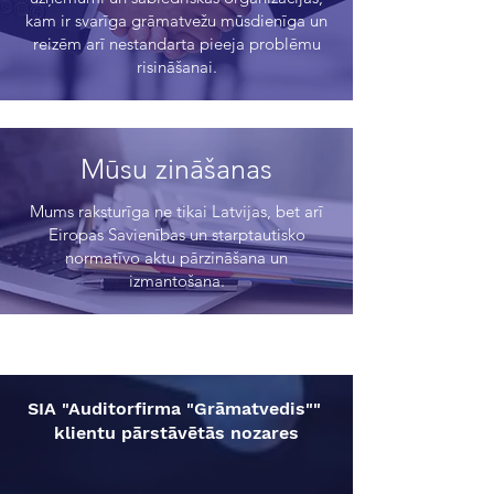
kam ir svarīga grāmatvežu mūsdienīga un
reizēm arī nestandarta pieeja problēmu
risināšanai.
Mūsu zināšanas
Mums raksturīga ne tikai Latvijas, bet arī
Eiropas Savienības un starptautisko
normatīvo aktu pārzināšana un
izmantošana.
SIA "Auditorfirma "Grāmatvedis""
klientu pārstāvētās nozares