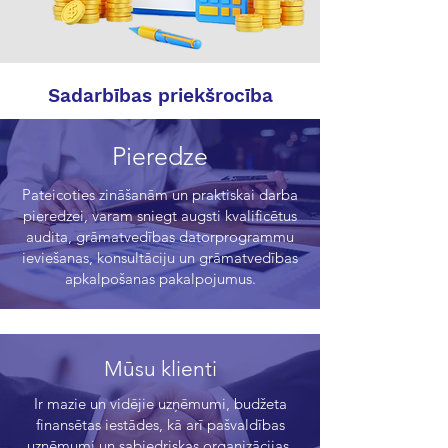
Sadarbības priekšrocība
Pieredze
Pateicoties zināšanām un praktiskai darba
pieredzei, varam sniegt augsti kvalificētus
audita, grāmatvedības datorprogrammu
ieviešanas, konsultāciju un grāmatvedības
apkalpošanas pakalpojumus.
Mūsu klienti
Ir mazie un vidējie uzņēmumi, budžeta
finansētas iestādes, kā arī pašvaldības
uzņēmumi un sabiedriskas organizācijas,