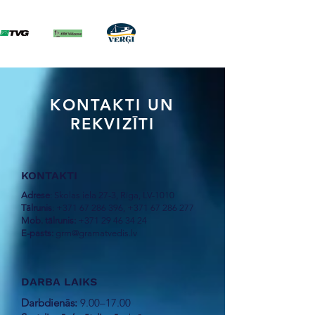
KONTAKTI UN
REKVIZĪTI
KONTAKTI
Adrese
: Skolas iela 27-3, Rīga, LV-1010
Tālrunis
:
+371 67 286 396
,
+371 67 286 277
Mob. tālrunis:
+371 29 46 34 24
E-pasts:
grm@gramatvedis.lv
DARBA LAIKS
Darbdienās:
9.00–17.00