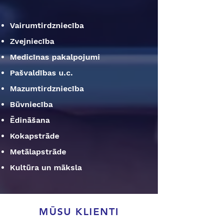
Vairumtirdzniecība
Zvejniecība
Medicīnas pakalpojumi
Pašvaldības u.c.
Mazumtirdzniecība
Būvniecība
Ēdināšana
Kokapstrāde
Metālapstrāde
Kultūra un māksla
MŪSU KLIENTI