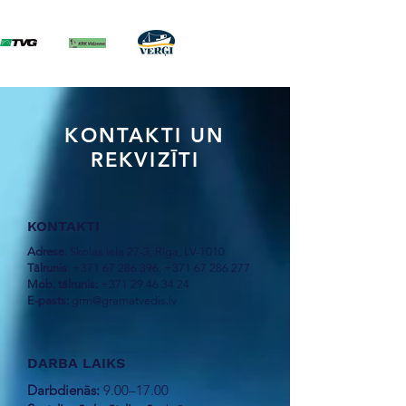
KONTAKTI UN
REKVIZĪTI
KONTAKTI
Adrese
: Skolas iela 27-3, Rīga, LV-1010
Tālrunis
:
+371 67 286 396
,
+371 67 286 277
Mob. tālrunis:
+371 29 46 34 24
E-pasts:
grm@gramatvedis.lv
DARBA LAIKS
Darbdienās:
9.00–17.00