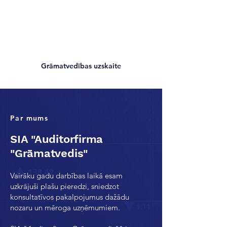
Grāmatvedības uzskaite
Par mums
SIA "Auditorfirma
"Grāmatvedis"
Vairāku gadu darbības laikā esam
uzkrājuši plašu pieredzi, sniedzot
konsultatīvos pakalpojumus dažādu
nozaru un mēroga uzņēmumiem.