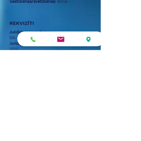
Sestdienās/svētdienās
: brīvs
REKVIZĪTI
Juridiskais nosaukums:
SIA "Auditorfirma "Grāmatvedis""
Juridiskā adrese
: Skolas iela 27-3, Rīga, LV-
1010
Reģistrācijas numurs:
42803007531
Bankas rekvizīti:
AS "Swedbank";
Bankas kods:
HABALV22
Bankas konts:
LV36HABA0001408031691