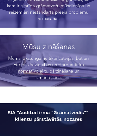
kam ir svarīga grāmatvežu mūsdienīga un
reizēm arī nestandarta pieeja problēmu
risināšanai.
Mūsu zināšanas
Mums raksturīga ne tikai Latvijas, bet arī
Eiropas Savienības un starptautisko
normatīvo aktu pārzināšana un
izmantošana.
SIA "Auditorfirma "Grāmatvedis""
klientu pārstāvētās nozares