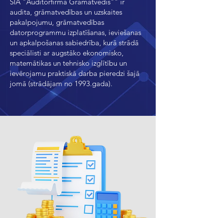
SIA "Auditorfirma Grāmatvedis"" ir
audita, grāmatvedības un uzskaites
pakalpojumu, grāmatvedības
datorprogrammu izplatīšanas, ieviešanas
un apkalpošanas sabiedrība, kurā strādā
speciālisti ar augstāko ekonomisko,
matemātikas un tehnisko izglītību un
ievērojamu praktiskā darba pieredzi šajā
jomā (strādājam no 1993.gada).