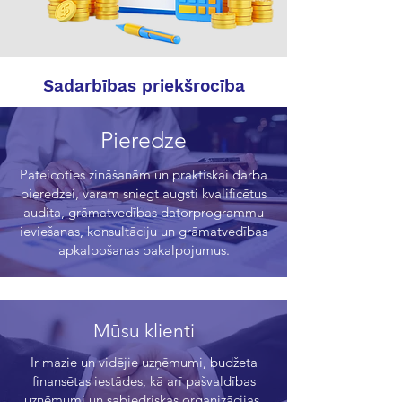
Sadarbības priekšrocība
Pieredze
Pateicoties zināšanām un praktiskai darba
pieredzei, varam sniegt augsti kvalificētus
audita, grāmatvedības datorprogrammu
ieviešanas, konsultāciju un grāmatvedības
apkalpošanas pakalpojumus.
Mūsu klienti
Ir mazie un vidējie uzņēmumi, budžeta
finansētas iestādes, kā arī pašvaldības
uzņēmumi un sabiedriskas organizācijas,