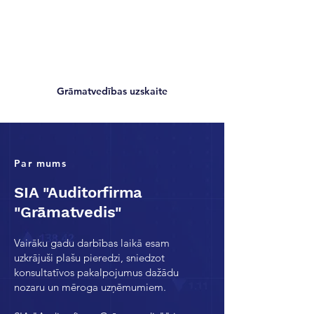
Grāmatvedības uzskaite
Par mums
SIA "Auditorfirma
"Grāmatvedis"
Vairāku gadu darbības laikā esam
uzkrājuši plašu pieredzi, sniedzot
konsultatīvos pakalpojumus dažādu
nozaru un mēroga uzņēmumiem.