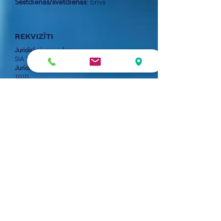
Sestdienās/svētdienās
: brīvs
REKVIZĪTI
Juridiskais nosaukums:
SIA "Auditorfirma "Grāmatvedis""
Juridiskā adrese
: Skolas iela 27-3, Rīga, LV-
1010
Reģistrācijas numurs:
42803007531
Bankas rekvizīti:
AS "Swedbank";
Bankas kods:
HABALV22
Bankas konts:
LV36HABA0001408031691