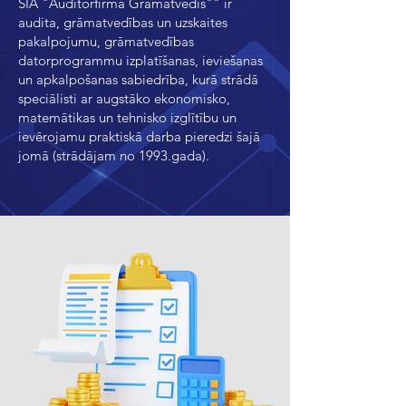
SIA "Auditorfirma Grāmatvedis"" ir
audita, grāmatvedības un uzskaites
pakalpojumu, grāmatvedības
datorprogrammu izplatīšanas, ieviešanas
un apkalpošanas sabiedrība, kurā strādā
speciālisti ar augstāko ekonomisko,
matemātikas un tehnisko izglītību un
ievērojamu praktiskā darba pieredzi šajā
jomā (strādājam no 1993.gada).