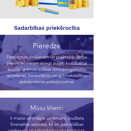
Sadarbības priekšrocība
Pieredze
Pateicoties zināšanām un praktiskai darba
pieredzei, varam sniegt augsti kvalificētus
audita, grāmatvedības datorprogrammu
ieviešanas, konsultāciju un grāmatvedības
apkalpošanas pakalpojumus.
Mūsu klienti
Ir mazie un vidējie uzņēmumi, budžeta
finansētas iestādes, kā arī pašvaldības
uzņēmumi un sabiedriskas organizācijas,