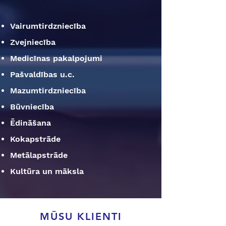
Vairumtirdzniecība
Zvejniecība
Medicīnas pakalpojumi
Pašvaldības u.c.
Mazumtirdzniecība
Būvniecība
Ēdināšana
Kokapstrāde
Metālapstrāde
Kultūra un māksla
MŪSU KLIENTI