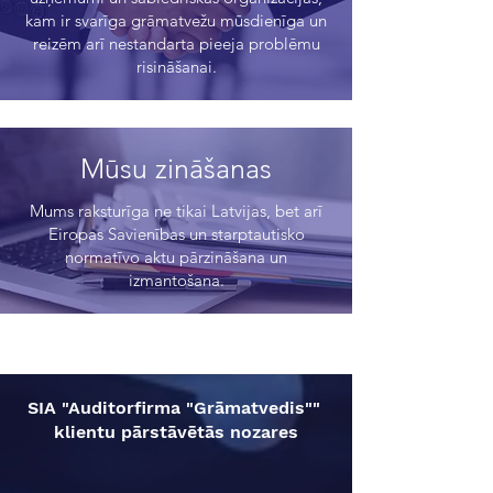
kam ir svarīga grāmatvežu mūsdienīga un
reizēm arī nestandarta pieeja problēmu
risināšanai.
Mūsu zināšanas
Mums raksturīga ne tikai Latvijas, bet arī
Eiropas Savienības un starptautisko
normatīvo aktu pārzināšana un
izmantošana.
SIA "Auditorfirma "Grāmatvedis""
klientu pārstāvētās nozares