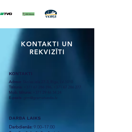
KONTAKTI UN
REKVIZĪTI
KONTAKTI
Adrese
: Skolas iela 27-3, Rīga, LV-1010
Tālrunis
:
+371 67 286 396
,
+371 67 286 277
Mob. tālrunis:
+371 29 46 34 24
E-pasts:
grm@gramatvedis.lv
DARBA LAIKS
Darbdienās:
9.00–17.00